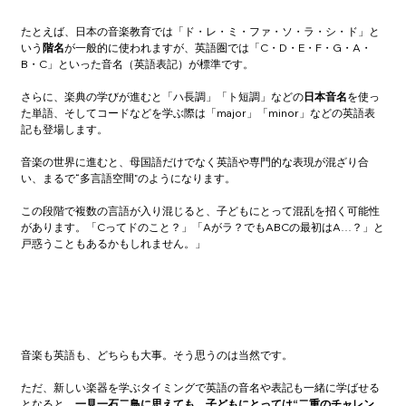
たとえば、日本の音楽教育では「ド・レ・ミ・ファ・ソ・ラ・シ・ド」と
いう
階名
が一般的に使われますが、英語圏では「C・D・E・F・G・A・
B・C」といった音名（英語表記）が標準です。
さらに、楽典の学びが進むと「ハ長調」「ト短調」などの
日本音名
を使っ
た単語、そしてコードなどを学ぶ際は「major」「minor」などの英語表
記も登場します。
音楽の世界に進むと、母国語だけでなく英語や専門的な表現が混ざり合
い、まるで“多言語空間”のようになります。
この段階で複数の言語が入り混じると、子どもにとって混乱を招く可能性
があります。「Cってドのこと？」「Aがラ？でもABCの最初はA…？」と
戸惑うこともあるかもしれません。」
音楽も英語も、どちらも大事。そう思うのは当然です。
ただ、新しい楽器を学ぶタイミングで英語の音名や表記も一緒に学ばせる
となると、
一見一石二鳥に思えても、子どもにとっては“二重のチャレン